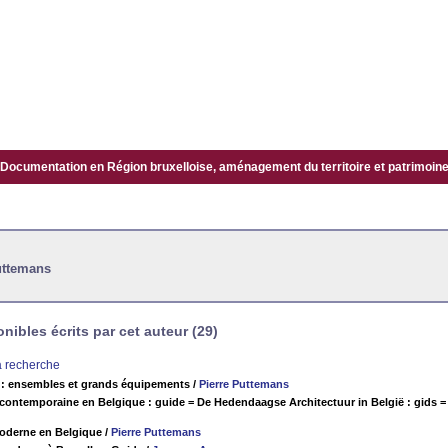
Documentation en Région bruxelloise, aménagement du territoire et patrimoine.
uttemans
ibles écrits par cet auteur (29)
la recherche
 : ensembles et grands équipements
/
Pierre Puttemans
 contemporaine en Belgique : guide = De Hedendaagse Architectuur in België : gids 
moderne en Belgique
/
Pierre Puttemans