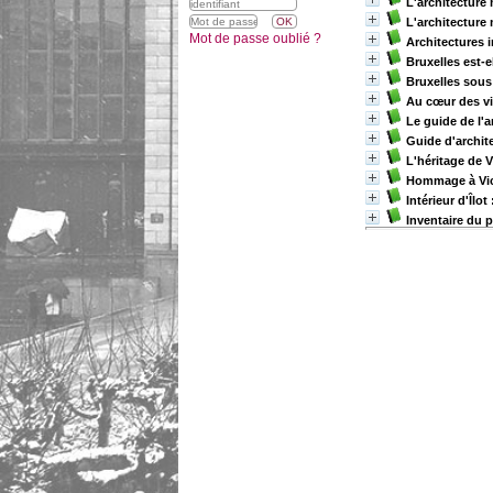
L'architecture
L'architecture
Mot de passe oublié ?
Architectures i
Bruxelles est-e
Bruxelles sous 
Au cœur des vi
Le guide de l'
Guide d'archit
L'héritage de V
Hommage à Vict
Intérieur d'Îlot
Inventaire du 