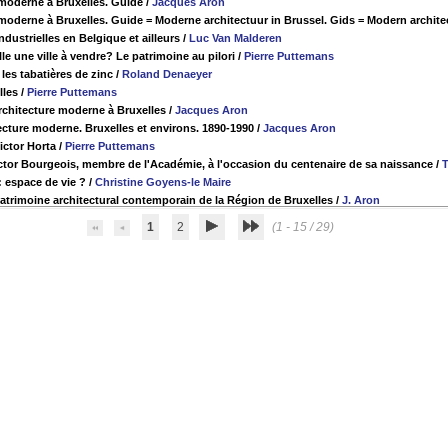
 moderne à Bruxelles. Guide
/
Jacques Aron
 moderne à Bruxelles. Guide = Moderne architectuur in Brussel. Gids = Modern archite
ndustrielles en Belgique et ailleurs
/
Luc Van Malderen
lle une ville à vendre? Le patrimoine au pilori
/
Pierre Puttemans
les tabatières de zinc
/
Roland Denaeyer
lles
/
Pierre Puttemans
architecture moderne à Bruxelles
/
Jacques Aron
ecture moderne. Bruxelles et environs. 1890-1990
/
Jacques Aron
ictor Horta
/
Pierre Puttemans
or Bourgeois, membre de l'Académie, à l'occasion du centenaire de sa naissance
/
T
 : espace de vie ?
/
Christine Goyens-le Maire
patrimoine architectural contemporain de la Région de Bruxelles
/
J. Aron
1
2
(1 - 15 / 29)