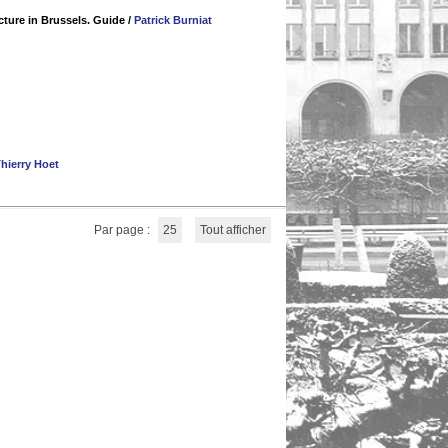
cture in Brussels. Guide
/
Patrick Burniat
hierry Hoet
Par page :
25
Tout afficher