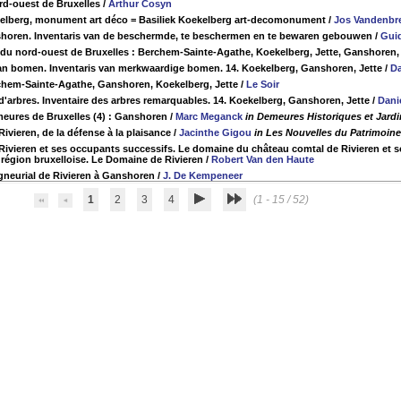
rd-ouest de Bruxelles
/
Arthur Cosyn
kelberg, monument art déco = Basiliek Koekelberg art-decomonument
/
Jos Vandenbr
shoren. Inventaris van de beschermde, te beschermen en te bewaren gebouwen
/
Guid
 du nord-ouest de Bruxelles : Berchem-Sainte-Agathe, Koekelberg, Jette, Ganshoren
an bomen. Inventaris van merkwaardige bomen. 14. Koekelberg, Ganshoren, Jette
/
Da
chem-Sainte-Agathe, Ganshoren, Koekelberg, Jette
/
Le Soir
 d'arbres. Inventaire des arbres remarquables. 14. Koekelberg, Ganshoren, Jette
/
Dani
eures de Bruxelles (4) : Ganshoren
/
Marc Meganck
in Demeures Historiques et Jardin
ivieren, de la défense à la plaisance
/
Jacinthe Gigou
in Les Nouvelles du Patrimoin
Rivieren et ses occupants successifs. Le domaine du château comtal de Rivieren et so
a région bruxelloise. Le Domaine de Rivieren
/
Robert Van den Haute
gneurial de Rivieren à Ganshoren
/
J. De Kempeneer
1
2
3
4
(1 - 15 / 52)