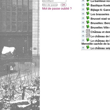
La banlieue no
Basilique Koe
Mot de passe oublié ?
Bijlage 6: Gan
Les brasseries
Brussel stad v
Bruxelles: Ber
Bruxelles Ville
Château et dem
Le château de R
Le château de 
Merveille cachée de l
Le château sei