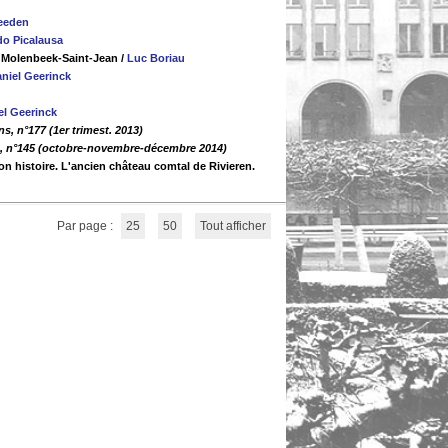
eeden
o Picalausa
, Molenbeek-Saint-Jean
/
Luc Boriau
niel Geerinck
el Geerinck
s, n°177 (1er trimest. 2013)
e, n°145 (octobre-novembre-décembre 2014)
n histoire. L'ancien château comtal de Rivieren.
Par page :
25
50
Tout afficher