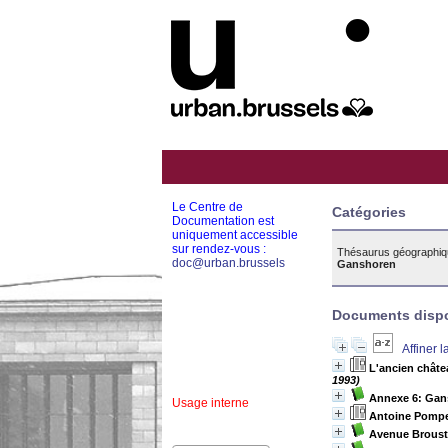
Le Centre de
Catégories
Documentation est
uniquement accessible
sur rendez-vous :
Thésaurus géographiq
doc@urban.brussels
Ganshoren
Documents dispon
Affiner 
L'ancien châte
1993)
Annexe 6: Gans
Usage interne
Antoine Pompe,
Avenue Broustin