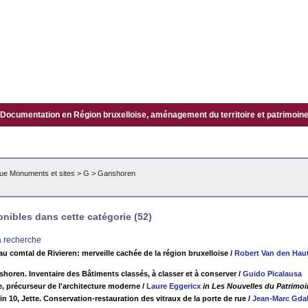
Documentation en Région bruxelloise, aménagement du territoire et patrimoine.
ue Monuments et sites
>
G
>
Ganshoren
ibles dans cette catégorie (52)
la recherche
au comtal de Rivieren: merveille cachée de la région bruxelloise
/
Robert Van den Hau
horen. Inventaire des Bâtiments classés, à classer et à conserver
/
Guido Picalausa
 précurseur de l'architecture moderne
/
Laure Eggericx
in Les Nouvelles du Patrimoin
 10, Jette. Conservation-restauration des vitraux de la porte de rue
/
Jean-Marc Gda