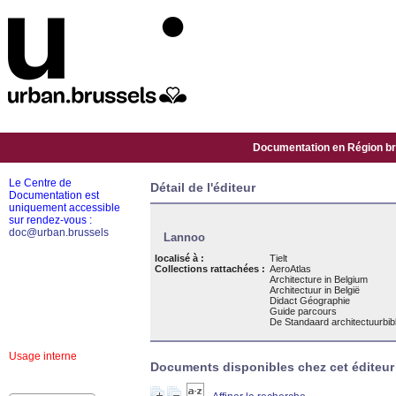
Documentation en Région bru
Le Centre de
Détail de l'éditeur
Documentation est
uniquement accessible
sur rendez-vous :
doc@urban.brussels
Lannoo
localisé à :
Tielt
Collections rattachées :
AeroAtlas
Architecture in Belgium
Architectuur in België
Didact Géographie
Guide parcours
De Standaard architectuurbib
Usage interne
Documents disponibles chez cet éditeur