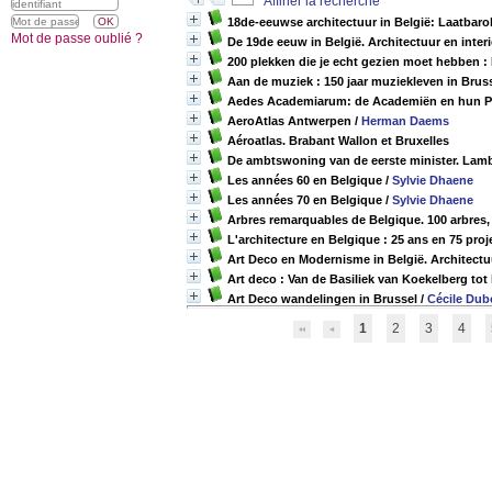
Affiner la recherche
18de-eeuwse architectuur in België: Laatbaro
Mot de passe oublié ?
De 19de eeuw in België. Architectuur en inter
200 plekken die je echt gezien moet hebben :
Aan de muziek : 150 jaar muziekleven in Brus
Aedes Academiarum: de Academiën en hun P
AeroAtlas Antwerpen
/
Herman Daems
Aéroatlas. Brabant Wallon et Bruxelles
De ambtswoning van de eerste minister. Lam
Les années 60 en Belgique
/
Sylvie Dhaene
Les années 70 en Belgique
/
Sylvie Dhaene
Arbres remarquables de Belgique. 100 arbres, 
L'architecture en Belgique : 25 ans en 75 proj
Art Deco en Modernisme in België. Architectuu
Art deco : Van de Basiliek van Koekelberg to
Art Deco wandelingen in Brussel
/
Cécile Dub
1
2
3
4