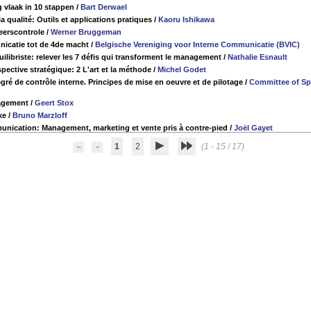
g vlaak in 10 stappen
/
Bart Derwael
a qualité: Outils et applications pratiques
/
Kaoru Ishikawa
erscontrole
/
Werner Bruggeman
icatie tot de 4de macht
/
Belgische Vereniging voor Interne Communicatie (BVIC)
ilibriste: relever les 7 défis qui transforment le management
/
Nathalie Esnault
pective stratégique: 2 L'art et la méthode
/
Michel Godet
égré de contrôle interne. Principes de mise en oeuvre et de pilotage
/
Committee of Sp
agement
/
Geert Stox
xe
/
Bruno Marzloff
unication: Management, marketing et vente pris à contre-pied
/
Joël Gayet
1
2
(1 - 15 / 17)