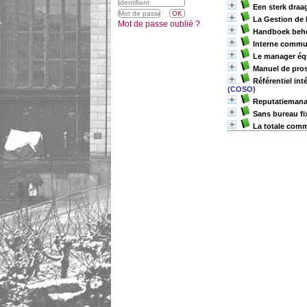
Een sterk draa
La Gestion de l
Mot de passe oublié ?
Handboek behe
Interne commun
Le manager équ
Manuel de pros
Référentiel int
(COSO)
Reputatieman
Sans bureau fi
La totale comm