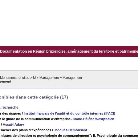
Documentation en Région bruxelloise, aménagement du territoire et patrimoine.
Monuments et sites
>
M
>
Management = Management
gement
ibles dans cette catégorie (17)
la recherche
e des risques
/
Institut français de l'audit et du contrôle internes (IFACI)
le guide de la communication d'entreprise
/
Marie-Hélène Westphalen
/
Assaël Adary
 mener des plans d'expériences
/
Jacques Demonsant
hniques de direction et psychologie de commandement": II. Psychologie du comma