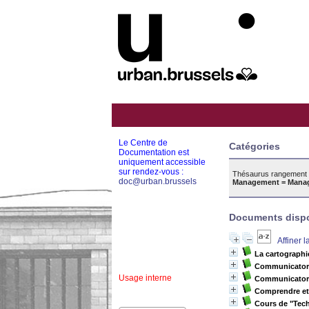
Le Centre de
Catégories
Documentation est
uniquement accessible
sur rendez-vous :
Thésaurus rangement 
doc@urban.brussels
Management = Mana
Documents dispon
Affiner 
La cartographi
Communicator: 
Usage interne
Communicator
Comprendre et
Cours de "Tec