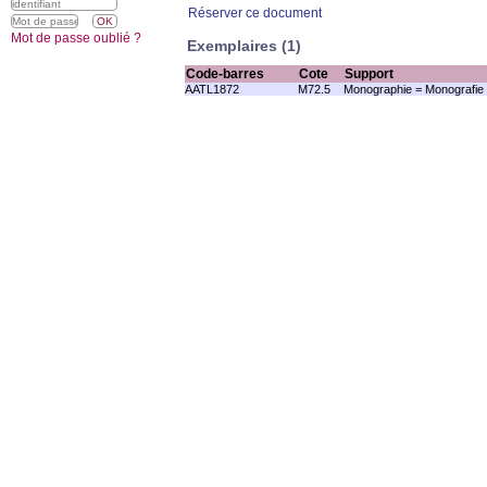
Réserver ce document
Mot de passe oublié ?
Exemplaires (1)
Code-barres
Cote
Support
AATL1872
M72.5
Monographie = Monografie