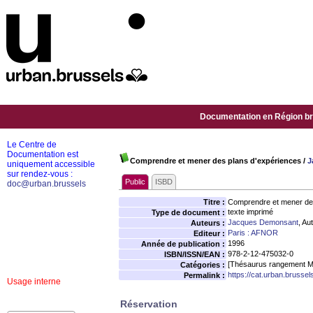
Documentation en Région bru
Le Centre de
Documentation est
Comprendre et mener des plans d'expériences
/
J
uniquement accessible
sur rendez-vous :
Public
ISBD
doc@urban.brussels
Titre :
Comprendre et mener des
texte imprimé
Type de document :
Jacques Demonsant
, Au
Auteurs :
Paris : AFNOR
Editeur :
1996
Année de publication :
978-2-12-475032-0
ISBN/ISSN/EAN :
[Thésaurus rangement M
Catégories :
https://cat.urban.brusse
Permalink :
Usage interne
Réservation