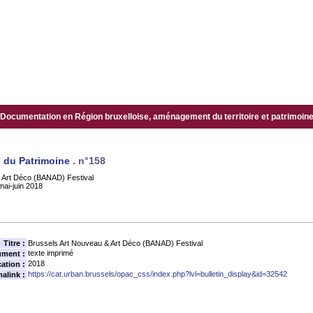
Documentation en Région bruxelloise, aménagement du territoire et patrimoine.
 du Patrimoine
.
n°158
 Art Déco (BANAD) Festival
mai-juin 2018
Titre :
Brussels Art Nouveau & Art Déco (BANAD) Festival
texte imprimé
ument :
2018
ation :
https://cat.urban.brussels/opac_css/index.php?lvl=bulletin_display&id=32542
alink :