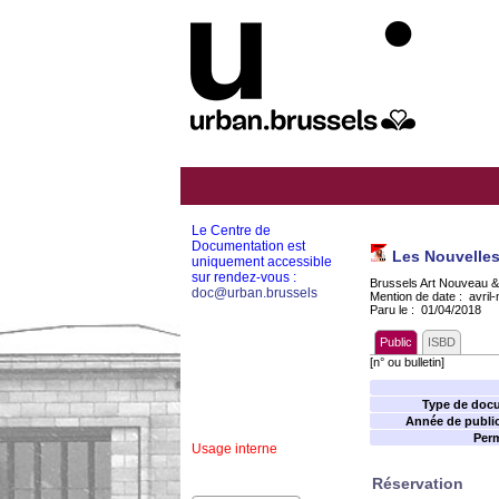
Le Centre de
Documentation est
Les Nouvelles
uniquement accessible
sur rendez-vous :
Brussels Art Nouveau &
doc@urban.brussels
Mention de date : avril-
Paru le : 01/04/2018
Public
ISBD
[n° ou bulletin]
Type de doc
Année de public
Perm
Usage interne
Réservation