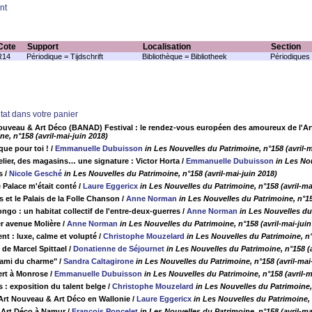
nt
Cote
Support
Localisation
Section
R14
Périodique = Tijdschrift
Bibliothèque = Bibliotheek
Périodiques 
ltat dans votre panier
ouveau & Art Déco (BANAD) Festival : le rendez-vous européen des amoureux de l'Art
e, n°158 (avril-mai-juin 2018)
que pour toi !
/
Emmanuelle Dubuisson
in Les Nouvelles du Patrimoine, n°158 (avril-m
lier, des magasins… une signature : Victor Horta
/
Emmanuelle Dubuisson
in Les Nou
s
/
Nicole Gesché
in Les Nouvelles du Patrimoine, n°158 (avril-mai-juin 2018)
 Palace m'était conté
/
Laure Eggericx
in Les Nouvelles du Patrimoine, n°158 (avril-ma
 et le Palais de la Folle Chanson
/
Anne Norman
in Les Nouvelles du Patrimoine, n°15
ngo : un habitat collectif de l'entre-deux-guerres
/
Anne Norman
in Les Nouvelles du 
er avenue Molière
/
Anne Norman
in Les Nouvelles du Patrimoine, n°158 (avril-mai-juin
nt : luxe, calme et volupté
/
Christophe Mouzelard
in Les Nouvelles du Patrimoine, n°
 de Marcel Spittael
/
Donatienne de Séjournet
in Les Nouvelles du Patrimoine, n°158 (a
'ami du charme"
/
Sandra Caltagirone
in Les Nouvelles du Patrimoine, n°158 (avril-mai
aert à Monrose
/
Emmanuelle Dubuisson
in Les Nouvelles du Patrimoine, n°158 (avril-m
 : exposition du talent belge
/
Christophe Mouzelard
in Les Nouvelles du Patrimoine, 
 Art Nouveau & Art Déco en Wallonie
/
Laure Eggericx
in Les Nouvelles du Patrimoine, 
 Art Déco à Namur
/
François Poncelet
in Les Nouvelles du Patrimoine, n°158 (avril-ma