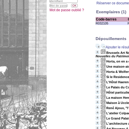
Réserver ce docume
Mot de passe oublié ?
Exemplaires (1)
Code-barres
R032105
Dépouillements
Ajouter le résu
Brussels Art N
Nouvelles du Patrimoin
Horta, on en a 
Une maison-ate
Horta & Wolfer
Si le Residence
L'Hôtel Haerens
Le Palais du Co
Hôtel particuli
La maison Here
Maison à Uccle
René Ajoux, "l
L'atelier Colp
Le Grand Palais
L'architecture
Art Nouveau &