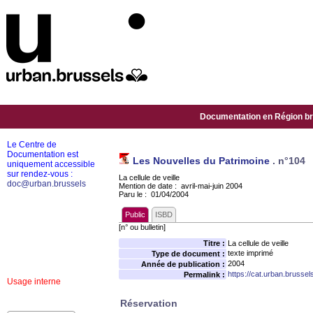
Documentation en Région bru
Le Centre de
Documentation est
Les Nouvelles du Patrimoine
.
n°104
uniquement accessible
sur rendez-vous :
La cellule de veille
doc@urban.brussels
Mention de date : avril-mai-juin 2004
Paru le : 01/04/2004
Public
ISBD
[n° ou bulletin]
Titre :
La cellule de veille
texte imprimé
Type de document :
2004
Année de publication :
https://cat.urban.brusse
Permalink :
Usage interne
Réservation