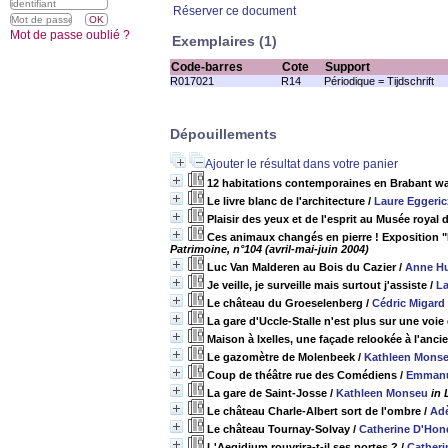
Réserver ce document
Mot de passe oublié ?
Exemplaires (1)
Code-barres
Cote
Support
R017021
R14
Périodique = Tijdschrift
Dépouillements
Ajouter le résultat dans votre panier
12 habitations contemporaines en Brabant wa
Le livre blanc de l'architecture
/
Laure Eggeric
Plaisir des yeux et de l'esprit au Musée royal 
Ces animaux changés en pierre ! Exposition "
Patrimoine, n°104 (avril-mai-juin 2004)
Luc Van Malderen au Bois du Cazier
/
Anne H
Je veille, je surveille mais surtout j'assiste
/
La
Le château du Groeselenberg
/
Cédric Migard
La gare d'Uccle-Stalle n'est plus sur une voie
Maison à Ixelles, une façade relookée à l'anci
Le gazomètre de Molenbeek
/
Kathleen Mons
Coup de théâtre rue des Comédiens
/
Emmanu
La gare de Saint-Josse
/
Kathleen Monseu
in 
Le château Charle-Albert sort de l'ombre
/
Ad
Le château Tournay-Solvay
/
Catherine D'Hon
L'Aegidium rouvrira-t-il ses portes ?
/
Catheri