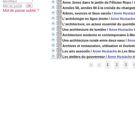
Anne Jones dans le jardin de Félicien Rops
/
Années 50, années 60 à la croisée du change
Mot de passe oublié ?
Arbres, sources et lieux sacrés
/
Anne Hustac
L'archéologie en ligne droite
/
Anne Hustache
L'architecture, un acteur essentiel du quotidi
Une architecture de lumière
/
Anne Hustache
Architecture moderne et contemporaine à Mo
Une architecture rurale entre deux eaux
/
Anne
Archives et restauration, utilisation et évoluti
Les arts associés
/
Anne Hustache
in Les Nou
Les ateliers du gouverneur
/
Anne Hustache
i
1
2
3