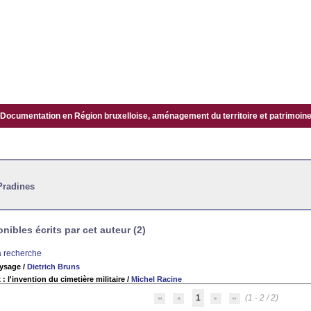
Documentation en Région bruxelloise, aménagement du territoire et patrimoine.
Pradines
ibles écrits par cet auteur (2)
la recherche
aysage
/
Dietrich Bruns
 : l'invention du cimetière militaire
/
Michel Racine
1
(1 - 2 / 2)