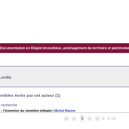
Documentation en Région bruxelloise, aménagement du territoire et patrimoine.
 Loodts
ibles écrits par cet auteur (1)
la recherche
 : l'invention du cimetière militaire
/
Michel Racine
1
(1 - 1 / 1)