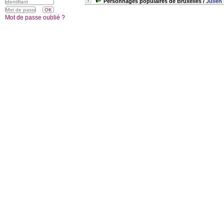
Personnages populaires de Bruxelles
/
Julien
Mot de passe oublié ?