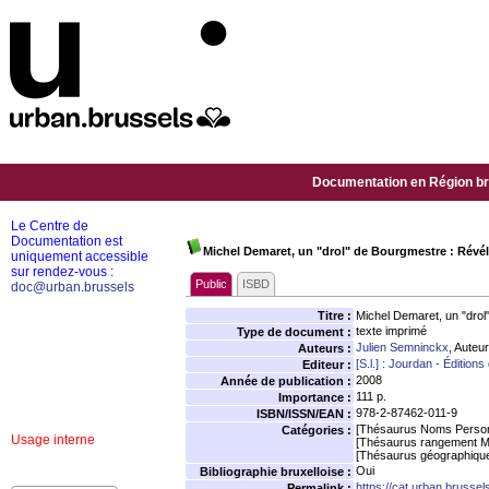
Documentation en Région bru
Le Centre de
Documentation est
Michel Demaret, un "drol" de Bourgmestre : Révé
uniquement accessible
sur rendez-vous :
Public
ISBD
doc@urban.brussels
Titre :
Michel Demaret, un "drol
texte imprimé
Type de document :
Julien Semninckx
, Auteur
Auteurs :
[S.l.] : Jourdan - Éditions
Editeur :
2008
Année de publication :
111 p.
Importance :
978-2-87462-011-9
ISBN/ISSN/EAN :
[Thésaurus Noms Person
Catégories :
Usage interne
[Thésaurus rangement M
[Thésaurus géographiqu
Oui
Bibliographie bruxelloise :
https://cat.urban.brusse
Permalink :