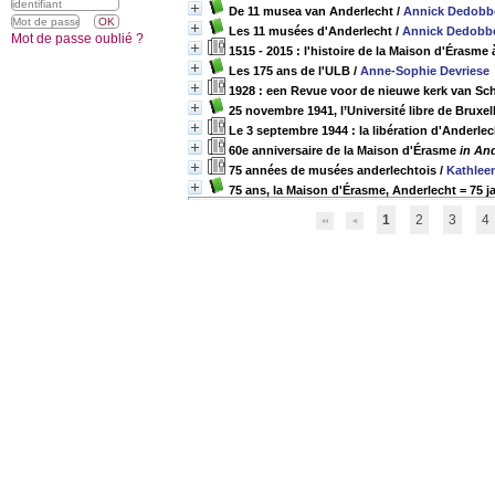
De 11 musea van Anderlecht
/
Annick Dedobb
Les 11 musées d'Anderlecht
/
Annick Dedobbe
Mot de passe oublié ?
1515 - 2015 : l'histoire de la Maison d'Érasme 
Les 175 ans de l'ULB
/
Anne-Sophie Devriese
1928 : een Revue voor de nieuwe kerk van Sc
25 novembre 1941, l’Université libre de Bruxel
Le 3 septembre 1944 : la libération d'Anderle
60e anniversaire de la Maison d'Érasme
in An
75 années de musées anderlechtois
/
Kathlee
75 ans, la Maison d'Érasme, Anderlecht = 75 j
1
2
3
4