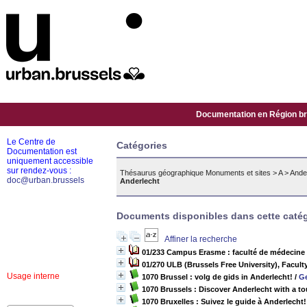
Documentation en Région bru
Le Centre de
Catégories
Documentation est
uniquement accessible
sur rendez-vous :
Thésaurus géographique Monuments et sites
>
A
>
Ande
doc@urban.brussels
Anderlecht
Documents disponibles dans cette catég
Affiner la recherche
01/233 Campus Erasme : faculté de médecine et
01/270 ULB (Brussels Free University), Facult
Usage interne
1070 Brussel : volg de gids in Anderlecht!
/
Ge
1070 Brussels : Discover Anderlecht with a to
1070 Bruxelles : Suivez le guide à Anderlecht!