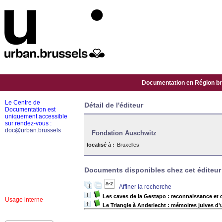
Documentation en Région bru
Le Centre de
Détail de l'éditeur
Documentation est
uniquement accessible
sur rendez-vous :
doc@urban.brussels
Fondation Auschwitz
localisé à :
Bruxelles
Documents disponibles chez cet éditeur 
Affiner la recherche
Les caves de la Gestapo : reconnaissance et 
Usage interne
Le Triangle à Anderlecht : mémoires juives d'