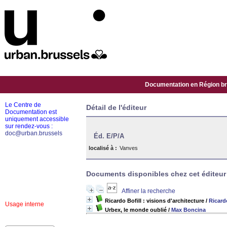
Documentation en Région bru
Le Centre de
Détail de l'éditeur
Documentation est
uniquement accessible
sur rendez-vous :
doc@urban.brussels
Éd. E/P/A
localisé à :
Vanves
Documents disponibles chez cet éditeur 
Affiner la recherche
Ricardo Bofill : visions d'architecture
/
Ricardo
Usage interne
Urbex, le monde oublié
/
Max Boncina