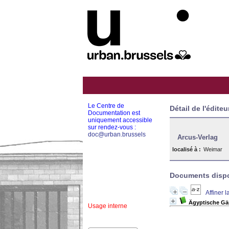
Le Centre de
Détail de l'éditeu
Documentation est
uniquement accessible
sur rendez-vous :
doc@urban.brussels
Arcus-Verlag
localisé à :
Weimar
Documents dispon
Affiner 
Ägyptische Gä
Usage interne