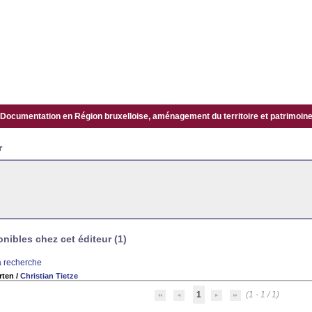
Documentation en Région bruxelloise, aménagement du territoire et patrimoine.
r
ibles chez cet éditeur (1)
la recherche
rten
/
Christian Tietze
1
(1 - 1 / 1)