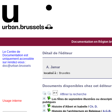
Documentation en Région bru
Le Centre de
Détail de l'éditeur
Documentation est
uniquement accessible
sur rendez-vous :
doc@urban.brussels
A. Jamar
localisé à :
Bruxelles
Documents disponibles chez cet éditeur 
Affiner la recherche
Les fêtes de septembre illustrées ou descript
Usage interne
publiques
Histoire d'Albert et Isabelle
/
Ch. D.
Histoire de l'architecture en Belgique
/
A.G.B.