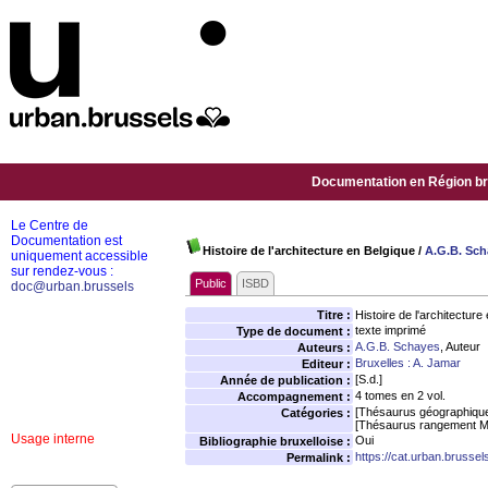
Documentation en Région bru
Le Centre de
Documentation est
Histoire de l'architecture en Belgique
/
A.G.B. Sch
uniquement accessible
sur rendez-vous :
Public
ISBD
doc@urban.brussels
Titre :
Histoire de l'architecture
texte imprimé
Type de document :
A.G.B. Schayes
, Auteur
Auteurs :
Bruxelles : A. Jamar
Editeur :
[S.d.]
Année de publication :
4 tomes en 2 vol.
Accompagnement :
[Thésaurus géographiqu
Catégories :
[Thésaurus rangement M
Usage interne
Oui
Bibliographie bruxelloise :
https://cat.urban.brusse
Permalink :