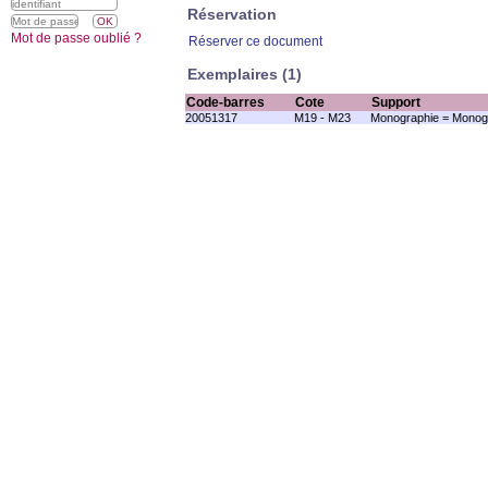
Réservation
Mot de passe oublié ?
Réserver ce document
Exemplaires (1)
Code-barres
Cote
Support
20051317
M19 - M23
Monographie = Monogr