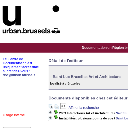
Documentation en Région bru
Le Centre de
Détail de l'éditeur
Documentation est
uniquement accessible
sur rendez-vous :
doc@urban.brussels
Saint Luc Bruxelles Art et Architecture
localisé à :
Bruxelles
Documents disponibles chez cet éditeur 
Affiner la recherche
2003 Intéractions Art et Architecture
/
Saint Lu
Usage interne
Instabilités: plusieurs points de vue
/
Saint Lu