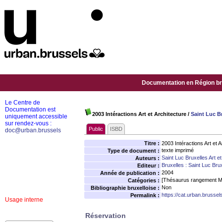
Documentation en Région bru
Le Centre de
Documentation est
2003 Intéractions Art et Architecture
/
Saint Luc Br
uniquement accessible
sur rendez-vous :
Public
ISBD
doc@urban.brussels
Titre :
2003 Intéractions Art et A
texte imprimé
Type de document :
Saint Luc Bruxelles Art et
Auteurs :
Bruxelles : Saint Luc Brux
Editeur :
2004
Année de publication :
[Thésaurus rangement M
Catégories :
Non
Bibliographie bruxelloise :
https://cat.urban.brusse
Permalink :
Usage interne
Réservation