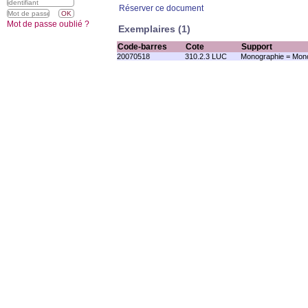
Réserver ce document
Mot de passe oublié ?
Exemplaires (1)
Code-barres
Cote
Support
20070518
310.2.3 LUC
Monographie = Mono