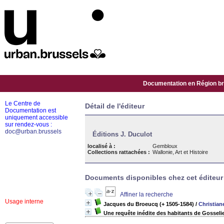
Documentation en Région bru
Le Centre de
Détail de l'éditeur
Documentation est
uniquement accessible
sur rendez-vous :
doc@urban.brussels
Éditions J. Duculot
localisé à :
Gembloux
Collections rattachées :
Wallonie, Art et Histoire
Documents disponibles chez cet éditeur 
Affiner la recherche
Usage interne
Jacques du Broeucq (+ 1505-1584)
/
Christian
Une requête inédite des habitants de Gosseli