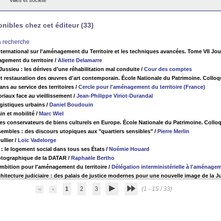
Villes et société
ibles chez cet éditeur (33)
la recherche
nternational sur l'aménagement du Territoire et les techniques avancées. Tome VII Jou
gement du territoire
/
Aliette Delamarre
ussieu : les dérives d'une réhabilitation mal conduite
/
Cour des comptes
t restauration des œuvres d'art contemporain. École Nationale du Patrimoine. Colloq
ns au service des territoires
/
Cercle pour l'aménagement du territoire (France)
toriaux face au vieillissement
/
Jean-Philippe Viriot-Durandal
gistiques urbains
/
Daniel Boudouin
in et mobilité
/
Marc Wiel
es conservateurs de biens culturels en Europe. École Nationale du Patrimoine. Collo
embles : des discours utopiques aux "quartiers sensibles"
/
Pierre Merlin
llier
/
Loïc Vadelorge
 : le logement social dans tous ses États
/
Noémie Houard
otographique de la DATAR
/
Raphaële Bertho
mbition pour l'aménagement du territoire
/
Délégation interministérielle à l'aménageme
hitecture judiciaire : des palais de justice modernes pour une nouvelle image de la J
1
2
3
(1 - 15 / 33)