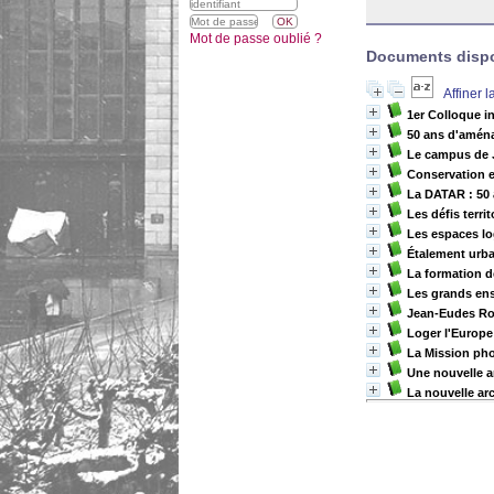
Mot de passe oublié ?
Documents dispon
Affiner 
1er Colloque i
50 ans d'aména
Le campus de J
Conservation e
La DATAR : 50 a
Les défis terri
Les espaces lo
Étalement urba
La formation d
Les grands ens
Jean-Eudes Rou
Loger l'Europe
La Mission ph
Une nouvelle a
La nouvelle arc