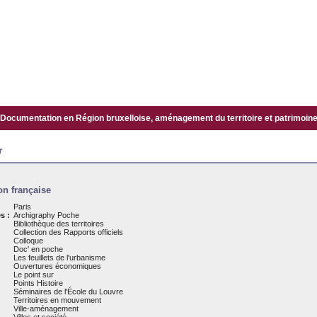
Documentation en Région bruxelloise, aménagement du territoire et patrimoine.
r
n française
Paris
s :
Archigraphy Poche
Bibliothèque des territoires
Collection des Rapports officiels
Colloque
Doc' en poche
Les feuillets de l'urbanisme
Ouvertures économiques
Le point sur
Points Histoire
Séminaires de l'École du Louvre
Territoires en mouvement
Ville-aménagement