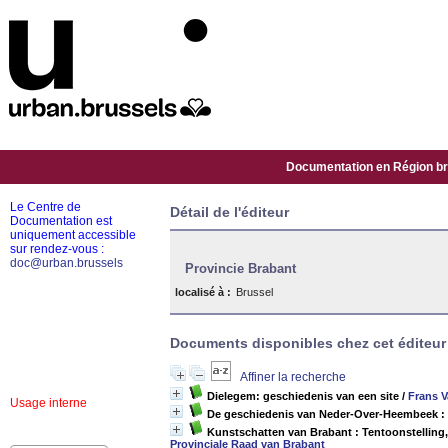
Documentation en Région bru
Le Centre de
Détail de l'éditeur
Documentation est
uniquement accessible
sur rendez-vous :
doc@urban.brussels
Provincie Brabant
localisé à :
Brussel
Documents disponibles chez cet éditeur 
Affiner la recherche
Dielegem: geschiedenis van een site
/
Frans V
Usage interne
De geschiedenis van Neder-Over-Heembeek :
Kunstschatten van Brabant : Tentoonstelling,
Provinciale Raad van Brabant