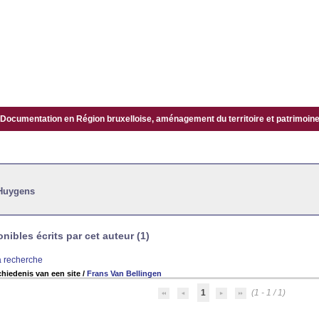
Documentation en Région bruxelloise, aménagement du territoire et patrimoine.
 Huygens
ibles écrits par cet auteur (1)
la recherche
hiedenis van een site
/
Frans Van Bellingen
1
(1 - 1 / 1)