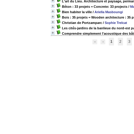
L'art du Lieu. Architecture et paysage, perm
Béton : 33 projets = Concrete: 33 projects
/
Ma
Bien habiter la ville
/
Ariella Masboungi
Bois : 35 projets = Wooden architecture : 35 p
Christian de Portzamparc
/
Sophie Trelcat
Les cités-jardins de la banlieue du nord-est p
Comprendre simplement l'acoustique des bâ
1
2
3