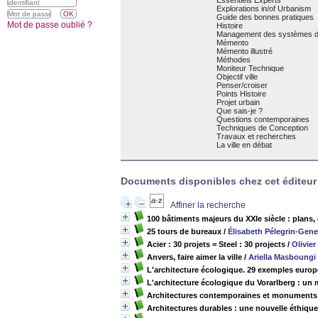
Essentiels Experts
Explorations in/of Urbanism
Guide des bonnes pratiques
Mot de passe oublié ?
Histoire
Management des systèmes d'
Mémento
Mémento illustré
Méthodes
Moniteur Technique
Objectif ville
Penser/croiser
Points Histoire
Projet urbain
Que sais-je ?
Questions contemporaines
Techniques de Conception
Travaux et recherches
La ville en débat
Documents disponibles chez cet éditeur 
Affiner la recherche
100 bâtiments majeurs du XXIe siècle : plans,
25 tours de bureaux
/
Élisabeth Pélegrin-Gene
Acier : 30 projets = Steel : 30 projects
/
Olivie
Anvers, faire aimer la ville
/
Ariella Masboungi
L'architecture écologique. 29 exemples euro
L'architecture écologique du Vorarlberg : un 
Architectures contemporaines et monuments h
Architectures durables : une nouvelle éthique p