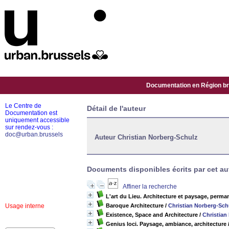
Documentation en Région bru
Le Centre de
Détail de l'auteur
Documentation est
uniquement accessible
sur rendez-vous :
doc@urban.brussels
Auteur Christian Norberg-Schulz
Documents disponibles écrits par cet aut
Affiner la recherche
L'art du Lieu. Architecture et paysage, perm
Usage interne
Baroque Architecture
/
Christian Norberg-Sch
Existence, Space and Architecture
/
Christian
Genius loci. Paysage, ambiance, architecture