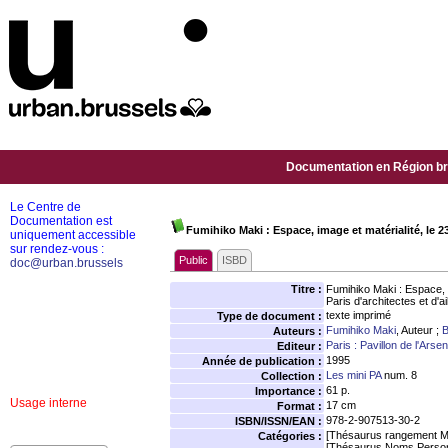
Documentation en Région bru
Le Centre de
Documentation est
Fumihiko Maki : Espace, image et matérialité, le 
uniquement accessible
sur rendez-vous :
Public
ISBD
doc@urban.brussels
Titre :
Fumihiko Maki : Espace, 
Paris d'architectes et d'a
texte imprimé
Type de document :
Fumihiko Maki
, Auteur ;
B
Auteurs :
Paris : Pavillon de l'Arsen
Editeur :
1995
Année de publication :
Les mini PA
num. 8
Collection :
61 p.
Importance :
Usage interne
17 cm
Format :
978-2-907513-30-2
ISBN/ISSN/EAN :
[Thésaurus rangement M
Catégories :
[Thésaurus Noms Person