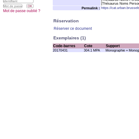
[Thésaurus Noms Person
https://cat.urban.brusse
Permalink :
Mot de passe oublié ?
Réservation
Réserver ce document
Exemplaires (1)
Code-barres
Cote
Support
20170431
304.1 MPA
Monographie = Monogr