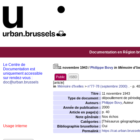
Documentation en Région bru
Le Centre de
11 novembre 1943
/
Philippe Bovy
in Mémoire d'Ix
Documentation est
uniquement accessible
Public
ISBD
sur rendez-vous :
doc@urban.brussels
[article]
in
Mémoire d'Ixelles
>
n°77-78 (septembre 2000)
. - p. 40
Titre :
11 novembre 1943
dépouillement de périodi
Type de document :
Philippe Bovy
, Auteur
Auteurs :
2000
Année de publication :
p. 40
Article en page(s) :
Nos échos
Note générale :
[Thésaurus géographiqu
Catégories :
Usage interne
Oui
Bibliographie bruxelloise :
https://cat.urban.brusse
Permalink :