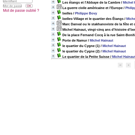
Les étangs et l'Abbaye de la Cambre
/
Michel 
La guerre civile américaine et l'Europe
/
Phili
Mot de passe oublié ?
Ixelles
/
Philippe Bovy
Ixelles-Village et le quartier des Étangs
/
Miche
Marc Danval ou le stakhanoviste de la fête et d
Michel Hainaut, vingt-cinq ans d'histoire d'Ix
De la place Fernand Cocq à la rue Saint-Bonif
Porte de Namur
/
Michel Hainaut
le quartier du Cygne (1)
/
Michel Hainaut
le quartier du Cygne (2)
/
Michel Hainaut
Le quartier de la Petite Suisse
/
Michel Hainau