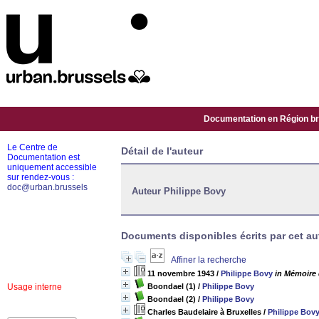
Documentation en Région bru
Le Centre de
Détail de l'auteur
Documentation est
uniquement accessible
sur rendez-vous :
doc@urban.brussels
Auteur Philippe Bovy
Documents disponibles écrits par cet au
Affiner la recherche
11 novembre 1943
/
Philippe Bovy
in Mémoire 
Usage interne
Boondael (1)
/
Philippe Bovy
Boondael (2)
/
Philippe Bovy
Charles Baudelaire à Bruxelles
/
Philippe Bov