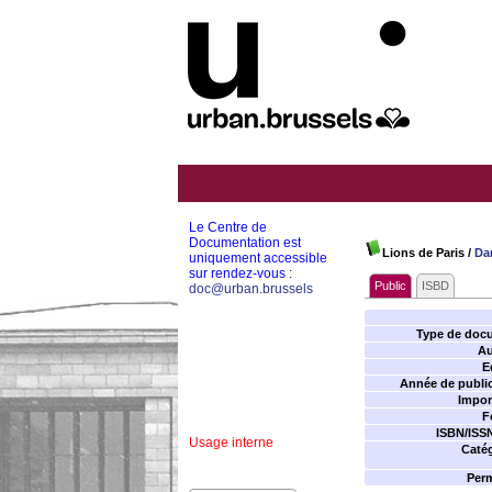
Le Centre de
Documentation est
Lions de Paris
/
Dan
uniquement accessible
sur rendez-vous :
Public
ISBD
doc@urban.brussels
Type de doc
Au
E
Année de public
Impor
F
ISBN/ISS
Usage interne
Catég
Perm