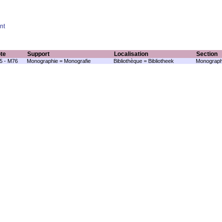
nt
te
Support
Localisation
Section
5 - M76
Monographie = Monografie
Bibliothèque = Bibliotheek
Monograph