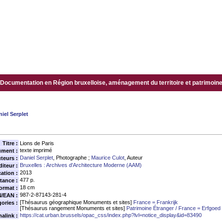
Documentation en Région bruxelloise, aménagement du territoire et patrimoine.
iel Serplet
Titre :
Lions de Paris
texte imprimé
ument :
Daniel Serplet
, Photographe ;
Maurice Culot
, Auteur
teurs :
Bruxelles : Archives d'Architecture Moderne (AAM)
diteur :
2013
ation :
477 p.
tance :
18 cm
ormat :
987-2-87143-281-4
N/EAN :
[Thésaurus géographique Monuments et sites]
France = Frankrijk
ories :
[Thésaurus rangement Monuments et sites]
Patrimoine Étranger / France = Erfgoed 
https://cat.urban.brussels/opac_css/index.php?lvl=notice_display&id=83490
alink :