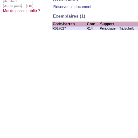
Réserver ce document
Mot de passe oublié ?
Exemplaires (1)
Code-barres
Cote
Support
R017027
R14
Périodique = Tijdschrift