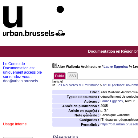
Documentation en Région bru
Le Centre de
Alter Wallonia Architecture
/
Laure Eggericx
in Le
Documentation est
uniquement accessible
Public
ISBD
sur rendez-vous :
doc@urban.brussels
[article]
in
Les Nouvelles du Patrimoine
>
n°110 (octobre-novem
Titre :
Alter Wallonia Architectur
dépouillement de périodi
Type de document :
Laure Eggericx
, Auteur
Auteurs :
2005
Année de publication :
p. 37
Article en page(s) :
Chronique wallonne
Note générale :
[Thésaurus géographiqu
Catégories :
Usage interne
https://cat.urban.brusse
Permalink :
Réservation