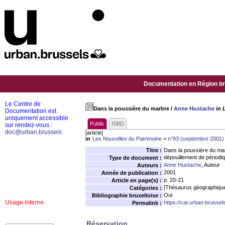
Documentation en Région bru
Le Centre de
Dans la poussière du marbre
/
Anne Hustache
in 
Documentation est
uniquement accessible
Public
ISBD
sur rendez-vous :
doc@urban.brussels
[article]
in
Les Nouvelles du Patrimoine
>
n°93 (septembre 2001)
Titre :
Dans la poussière du ma
dépouillement de périodi
Type de document :
Anne Hustache
, Auteur
Auteurs :
2001
Année de publication :
p. 20-21
Article en page(s) :
[Thésaurus géographiqu
Catégories :
Oui
Bibliographie bruxelloise :
Usage interne
https://cat.urban.brusse
Permalink :
Réservation