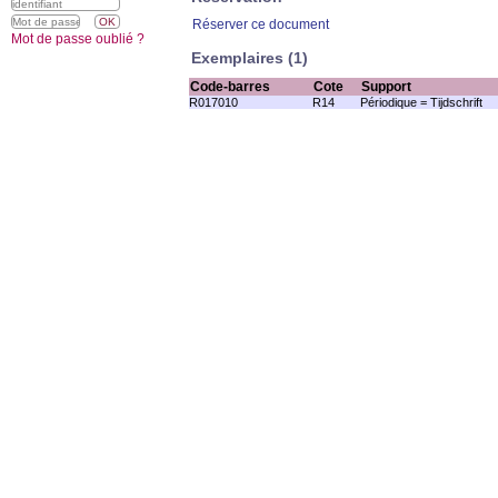
Réserver ce document
Mot de passe oublié ?
Exemplaires (1)
Code-barres
Cote
Support
R017010
R14
Périodique = Tijdschrift