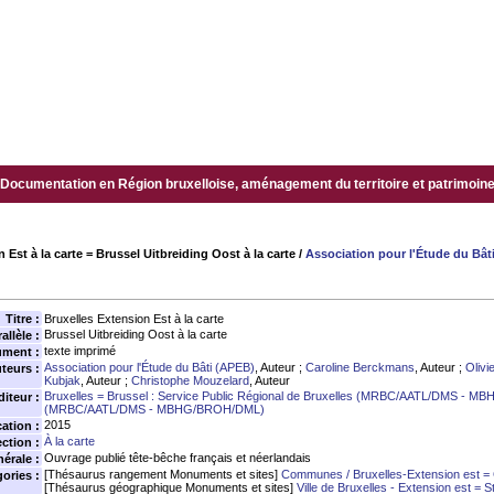
Documentation en Région bruxelloise, aménagement du territoire et patrimoine.
 Est à la carte = Brussel Uitbreiding Oost à la carte
/
Association pour l'Étude du Bât
Titre :
Bruxelles Extension Est à la carte
Brussel Uitbreiding Oost à la carte
allèle :
texte imprimé
ument :
Association pour l'Étude du Bâti (APEB)
, Auteur ;
Caroline Berckmans
, Auteur ;
Oliv
teurs :
Kubjak
, Auteur ;
Christophe Mouzelard
, Auteur
Bruxelles = Brussel : Service Public Régional de Bruxelles (MRBC/AATL/DMS - M
diteur :
(MRBC/AATL/DMS - MBHG/BROH/DML)
2015
ation :
À la carte
ection :
Ouvrage publié tête-bêche français et néerlandais
érale :
[Thésaurus rangement Monuments et sites]
Communes / Bruxelles-Extension est = 
ories :
[Thésaurus géographique Monuments et sites]
Ville de Bruxelles - Extension est = S