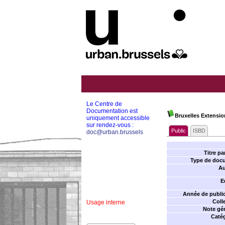
Le Centre de
Documentation est
Bruxelles Extension
uniquement accessible
sur rendez-vous :
Public
ISBD
doc@urban.brussels
Titre par
Type de doc
Au
E
Année de public
Coll
Usage interne
Note gén
Catég