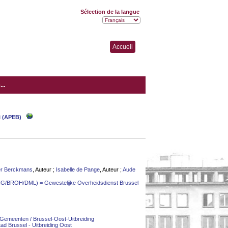
Sélection de la langue
Accueil
..
i (APEB)
ier Berckmans
, Auteur ;
Isabelle de Pange
, Auteur ;
Aude
BHG/BROH/DML) = Gewestelijke Overheidsdienst Brussel
Gemeenten / Brussel-Oost-Uitbreiding
tad Brussel - Uitbreiding Oost