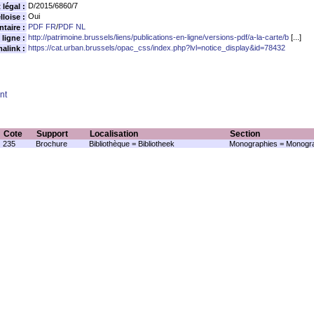
D/2015/6860/7
légal :
Oui
loise :
PDF FR
/
PDF NL
taire :
http://patrimoine.brussels/liens/publications-en-ligne/versions-pdf/a-la-carte/b
[...]
 ligne :
https://cat.urban.brussels/opac_css/index.php?lvl=notice_display&id=78432
alink :
nt
Cote
Support
Localisation
Section
235
Brochure
Bibliothèque = Bibliotheek
Monographies = Monogra