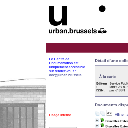
Le Centre de
Détail d'une coll
Documentation est
uniquement accessible
sur rendez-vous :
doc@urban.brussels
À la carte
Editeur
Service Pub
:
MBHG/BROH
ISSN :
pas d'ISSN
Documents dispon
Affiner 
Usage interne
Bruxelles Exten
Bruxelles Exten