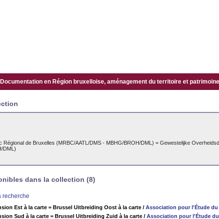
Documentation en Région bruxelloise, aménagement du territoire et patrimoine.
ection
lic Régional de Bruxelles (MRBC/AATL/DMS - MBHG/BROH/DML) = Gewestelijke Overheids
/DML)
ibles dans la collection (8)
la recherche
sion Est à la carte = Brussel Uitbreiding Oost à la carte
/
Association pour l'Étude du
sion Sud à la carte = Brussel Uitbreiding Zuid à la carte
/
Association pour l'Étude du