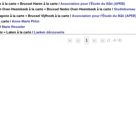
 à la carte = Brussel Haren à la carte
/
Association pour l'Étude du Bâti (APEB)
r-Over-Heembeek à la carte = Brussel Neder-Over-Heembeek à la carte
/
Studiebureau 
gone à la carte = Brussel Vijfhoek à la carte
/
Association pour l'Étude du Bâti (APEB
 carte
/
Anne-Marie Pirlot
/
Marie Resseler
te = Laken à la carte
/
Laeken découverte
1
(1 - 8 / 8)