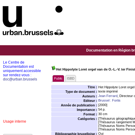
Documentation en Région bru
Le Centre de
Documentation est
Het Hippolyte Loret orgel van de O.-L.-V. ter Fini
uniquement accessible
sur rendez-vous :
Public
ISBD
doc@urban.brussels
Titre :
Het Hippolyte Loret orgel
texte imprimé
Type de document :
Jean Ferrard
, Directeur 
Auteurs :
Brussel : Fortis
Editeur :
[2000]
Année de publication :
54 p.
Importance :
30 cm
Format :
[Thésaurus géographiqu
Catégories :
Usage interne
[Thésaurus rangement M
[Thésaurus Noms Person
[Thésaurus Noms Person
Oui
Bibliographie bruxelloise :