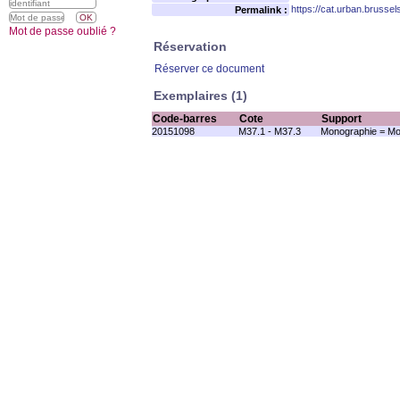
https://cat.urban.brusse
Permalink :
Mot de passe oublié ?
Réservation
Réserver ce document
Exemplaires (1)
Code-barres
Cote
Support
20151098
M37.1 - M37.3
Monographie = Mo