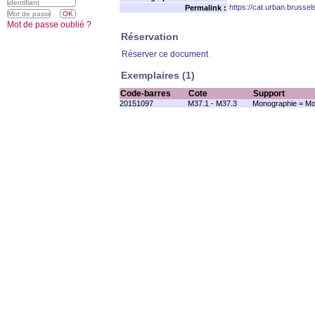
https://cat.urban.brusse
Permalink :
Mot de passe oublié ?
Réservation
Réserver ce document
Exemplaires (1)
Code-barres
Cote
Support
20151097
M37.1 - M37.3
Monographie = Mo