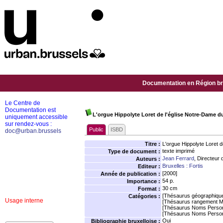
Documentation en Région bru
Le Centre de
Documentation est
L'orgue Hippolyte Loret de l'église Notre-Dame du 
uniquement accessible
sur rendez-vous :
Public
ISBD
doc@urban.brussels
Titre :
L'orgue Hippolyte Loret d
texte imprimé
Type de document :
Jean Ferrard
, Directeur 
Auteurs :
Bruxelles : Fortis
Editeur :
[2000]
Année de publication :
54 p.
Importance :
30 cm
Format :
[Thésaurus géographiqu
Catégories :
Usage interne
[Thésaurus rangement M
[Thésaurus Noms Person
[Thésaurus Noms Person
Oui
Bibliographie bruxelloise :