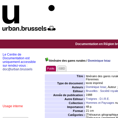
Documentation en Région bru
Le Centre de
Documentation est
Itinéraire des gares rurales
/
Dominique Istaz
uniquement accessible
sur rendez-vous :
Public
ISBD
doc@urban.brussels
Titre :
Itinéraire des gares rur
Florennes
texte imprimé
Type de document :
Dominique Istaz
, Auteur 
Auteurs :
Bruxelles : Société roya
Editeur :
1988
Année de publication :
Treignes : D.I.R.E.
Autre Editeur :
Hommes et Paysages
nu
Collection :
Usage interne
48 p.
Importance :
21 cm
Format :
[Thésaurus géographiqu
Catégories :
[Thésaurus rangement M