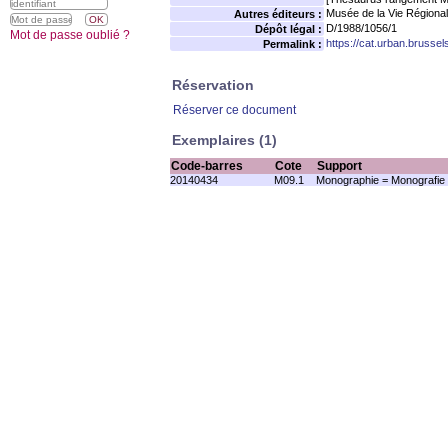
Musée de la Vie Régional
Autres éditeurs :
D/1988/1056/1
Dépôt légal :
Mot de passe oublié ?
https://cat.urban.brusse
Permalink :
Réservation
Réserver ce document
Exemplaires (1)
Code-barres
Cote
Support
20140434
M09.1
Monographie = Monografie