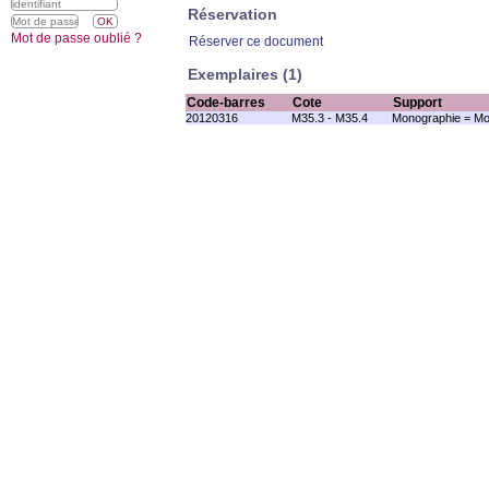
Réservation
Mot de passe oublié ?
Réserver ce document
Exemplaires (1)
Code-barres
Cote
Support
20120316
M35.3 - M35.4
Monographie = Mo