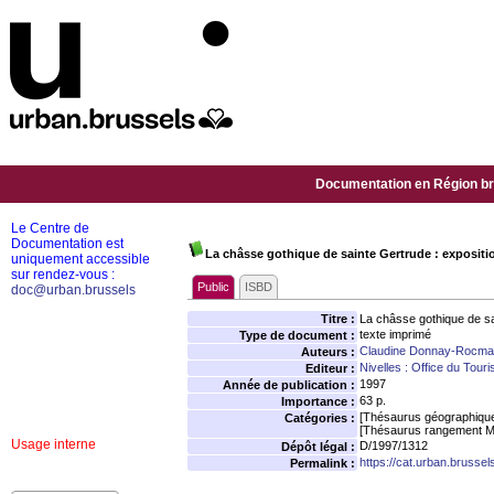
Documentation en Région bru
Le Centre de
Documentation est
La châsse gothique de sainte Gertrude : expositi
uniquement accessible
sur rendez-vous :
Public
ISBD
doc@urban.brussels
Titre :
La châsse gothique de sa
texte imprimé
Type de document :
Claudine Donnay-Rocm
Auteurs :
Nivelles : Office du Tour
Editeur :
1997
Année de publication :
63 p.
Importance :
[Thésaurus géographiqu
Catégories :
[Thésaurus rangement M
Usage interne
D/1997/1312
Dépôt légal :
https://cat.urban.brusse
Permalink :