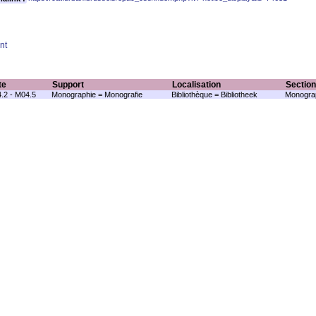
nt
te
Support
Localisation
Section
.2 - M04.5
Monographie = Monografie
Bibliothèque = Bibliotheek
Monograp