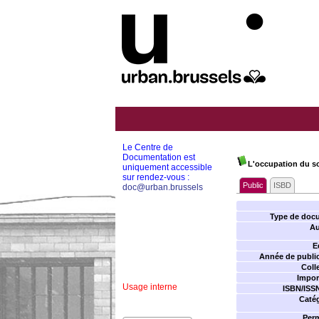
Le Centre de
Documentation est
L'occupation du so
uniquement accessible
sur rendez-vous :
Public
ISBD
doc@urban.brussels
Type de doc
Au
E
Année de public
Coll
Impor
Usage interne
ISBN/ISS
Catég
Perm