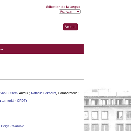
Sélection de la langue
Accueil
..
 Van Cutsem
, Auteur ;
Nathalie Eckhardt
, Collaborateur ;
territorial - CPDT)
 België / Wallonië