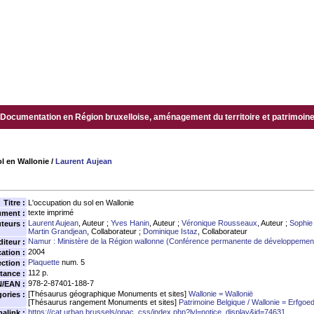
Documentation en Région bruxelloise, aménagement du territoire et patrimoine.
l en Wallonie
/
Laurent Aujean
Titre :
L'occupation du sol en Wallonie
texte imprimé
ument :
Laurent Aujean
, Auteur ;
Yves Hanin
, Auteur ;
Véronique Rousseaux
, Auteur ;
Sophie
teurs :
Martin Grandjean
, Collaborateur ;
Dominique Istaz
, Collaborateur
Namur : Ministère de la Région wallonne (Conférence permanente de développement 
diteur :
2004
ation :
Plaquette
num. 5
ection :
112 p.
tance :
978-2-87401-188-7
N/EAN :
[Thésaurus géographique Monuments et sites]
Wallonie = Wallonië
ories :
[Thésaurus rangement Monuments et sites]
Patrimoine Belgique / Wallonie = Erfgoed
https://cat.urban.brussels/opac_css/index.php?lvl=notice_display&id=74631
alink :