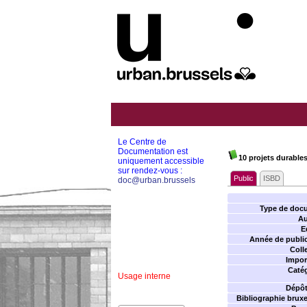
Le Centre de
Documentation est
10 projets durable
uniquement accessible
sur rendez-vous :
Public
ISBD
doc@urban.brussels
Type de doc
Au
E
Année de public
Coll
Impor
Catég
Usage interne
Dépôt 
Bibliographie bruxel