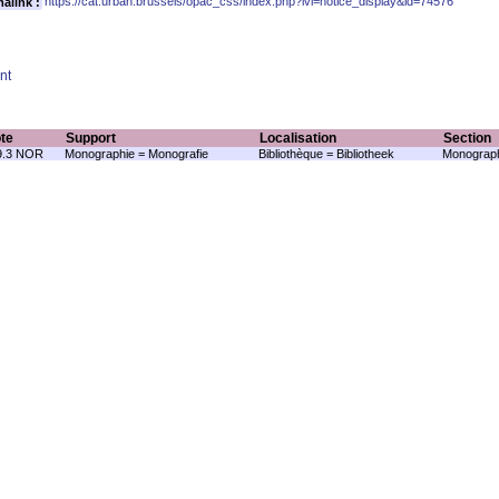
https://cat.urban.brussels/opac_css/index.php?lvl=notice_display&id=74576
alink :
nt
te
Support
Localisation
Section
9.3 NOR
Monographie = Monografie
Bibliothèque = Bibliotheek
Monograph