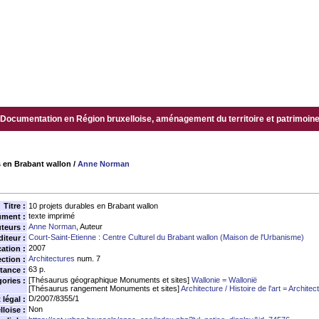
Documentation en Région bruxelloise, aménagement du territoire et patrimoine.
s en Brabant wallon
/
Anne Norman
Titre :
10 projets durables en Brabant wallon
texte imprimé
ument :
Anne Norman
, Auteur
teurs :
Court-Saint-Etienne : Centre Culturel du Brabant wallon (Maison de l'Urbanisme)
diteur :
2007
ation :
Architectures
num. 7
ection :
63 p.
tance :
[Thésaurus géographique Monuments et sites]
Wallonie = Wallonië
ories :
[Thésaurus rangement Monuments et sites]
Architecture / Histoire de l'art = Archit
D/2007/8355/1
légal :
Non
loise :