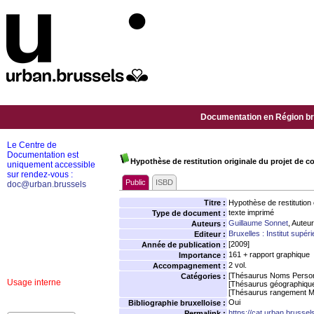
Documentation en Région bru
Le Centre de
Documentation est
Hypothèse de restitution originale du projet de c
uniquement accessible
sur rendez-vous :
Public
ISBD
doc@urban.brussels
Titre :
Hypothèse de restitution 
texte imprimé
Type de document :
Guillaume Sonnet
, Auteur
Auteurs :
Bruxelles : Institut sup
Editeur :
[2009]
Année de publication :
161 + rapport graphique
Importance :
2 vol.
Accompagnement :
[Thésaurus Noms Person
Catégories :
Usage interne
[Thésaurus géographiqu
[Thésaurus rangement M
Oui
Bibliographie bruxelloise :
https://cat.urban.brusse
Permalink :