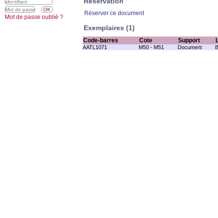
Réservation
Réserver ce document
Mot de passe oublié ?
Exemplaires (1)
Code-barres
Cote
Support
AATL1071
M50 - M51
Document
B