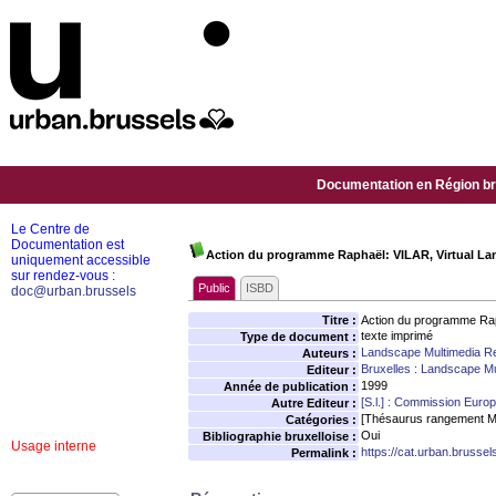
Documentation en Région bru
Le Centre de
Documentation est
Action du programme Raphaël: VILAR, Virtual Lan
uniquement accessible
sur rendez-vous :
Public
ISBD
doc@urban.brussels
Titre :
Action du programme Raph
texte imprimé
Type de document :
Landscape Multimedia R
Auteurs :
Bruxelles : Landscape M
Editeur :
1999
Année de publication :
[S.l.] : Commission Eur
Autre Editeur :
[Thésaurus rangement M
Catégories :
Oui
Bibliographie bruxelloise :
Usage interne
https://cat.urban.brusse
Permalink :