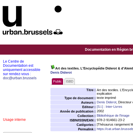
Documentation en Région bru
Le Centre de
Documentation est
Art des textiles. L'Encyclopédie Diderot & d'Alemb
uniquement accessible
Denis Diderot
sur rendez-vous :
doc@urban.brussels
Public
ISBD
Titre :
Art des textiles. L'Encyc
explication
texte imprimé
Type de document :
Denis Diderot
, Directeur 
Auteurs :
[S.l.] : Inter-Livres
Editeur :
2002
Année de publication :
Bibliothèque de l'Image
Collection :
Usage interne
978-2-914661-23-2
ISBN/ISSN/EAN :
[Thésaurus rangement M
Catégories :
https://cat.urban.brusse
Permalink :