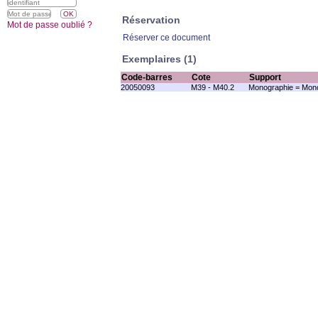
Réservation
Mot de passe oublié ?
Réserver ce document
Exemplaires (1)
Code-barres
Cote
Support
20050093
M39 - M40.2
Monographie = Mono