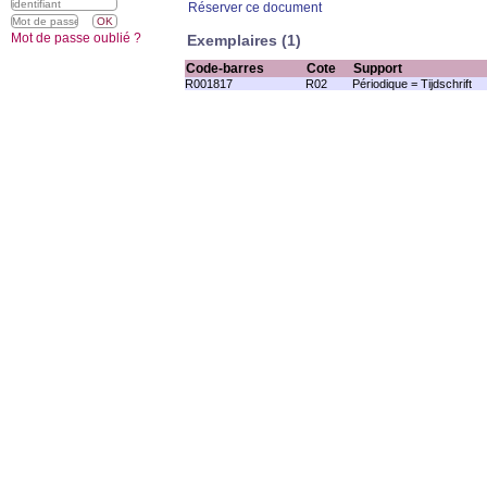
Réserver ce document
Mot de passe oublié ?
Exemplaires (1)
Code-barres
Cote
Support
R001817
R02
Périodique = Tijdschrift