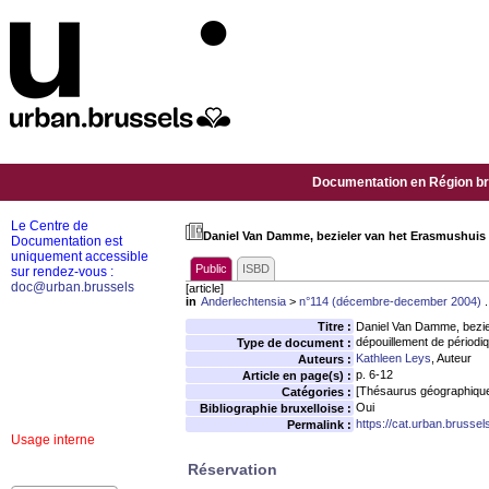
Documentation en Région bru
Le Centre de
Daniel Van Damme, bezieler van het Erasmushuis
Documentation est
uniquement accessible
Public
ISBD
sur rendez-vous :
doc@urban.brussels
[article]
in
Anderlechtensia
>
n°114 (décembre-december 2004)
.
Titre :
Daniel Van Damme, bezie
dépouillement de périodi
Type de document :
Kathleen Leys
, Auteur
Auteurs :
p. 6-12
Article en page(s) :
[Thésaurus géographique
Catégories :
Oui
Bibliographie bruxelloise :
https://cat.urban.brusse
Permalink :
Usage interne
Réservation