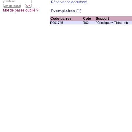
Réserver ce document
Mot de passe oublié ?
Exemplaires (1)
Code-barres
Cote
Support
R001745
R02
Périodique = Tijdschrift