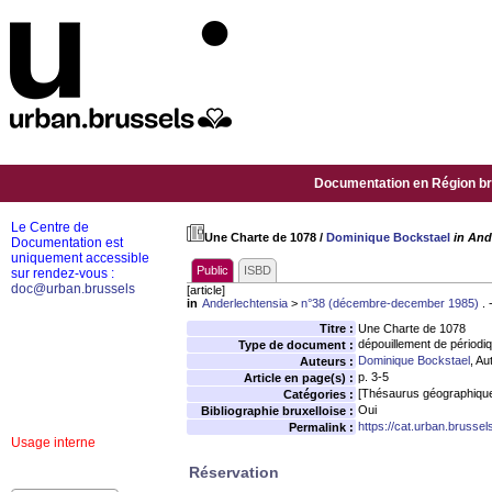
Documentation en Région bru
Le Centre de
Une Charte de 1078
/
Dominique Bockstael
in And
Documentation est
uniquement accessible
Public
ISBD
sur rendez-vous :
doc@urban.brussels
[article]
in
Anderlechtensia
>
n°38 (décembre-december 1985)
. 
Titre :
Une Charte de 1078
dépouillement de périodi
Type de document :
Dominique Bockstael
, Au
Auteurs :
p. 3-5
Article en page(s) :
[Thésaurus géographique
Catégories :
Oui
Bibliographie bruxelloise :
https://cat.urban.brusse
Permalink :
Usage interne
Réservation