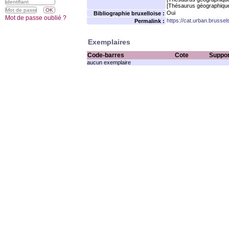
[Thésaurus géographiqu
Oui
Bibliographie bruxelloise :
Mot de passe oublié ?
https://cat.urban.brusse
Permalink :
Exemplaires
Code-barres
Cote
Suppor
aucun exemplaire