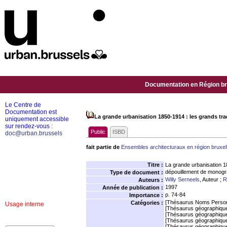
Documentation en Région bru
Le Centre de
Documentation est
La grande urbanisation 1850-1914 : les grands tra
uniquement accessible
sur rendez-vous :
Public
ISBD
doc@urban.brussels
fait partie de
Ensembles architecturaux en région bruxel
Titre :
La grande urbanisation 1
dépouillement de monogr
Type de document :
Willy Serneels
, Auteur ;
R
Auteurs :
1997
Année de publication :
p. 74-84
Importance :
[Thésaurus Noms Person
Catégories :
Usage interne
[Thésaurus géographiqu
[Thésaurus géographiqu
[Thésaurus géographiqu
[Thésaurus géographiqu