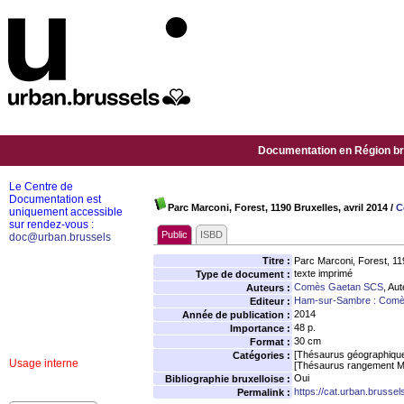
Documentation en Région bru
Le Centre de
Documentation est
Parc Marconi, Forest, 1190 Bruxelles, avril 2014
/
C
uniquement accessible
sur rendez-vous :
Public
ISBD
doc@urban.brussels
Titre :
Parc Marconi, Forest, 119
texte imprimé
Type de document :
Comès Gaetan SCS
, Au
Auteurs :
Ham-sur-Sambre : Com
Editeur :
2014
Année de publication :
48 p.
Importance :
30 cm
Format :
[Thésaurus géographiqu
Catégories :
Usage interne
[Thésaurus rangement M
Oui
Bibliographie bruxelloise :
https://cat.urban.brusse
Permalink :