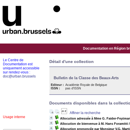
Documentation en Région bru
Le Centre de
Détail d'une collection
Documentation est
uniquement accessible
sur rendez-vous :
doc@urban.brussels
Bulletin de la Classe des Beaux-Arts
Editeur :
Académie Royale de Belgique
ISSN :
pas d'ISSN
Documents disponibles dans la collectio
Affiner la recherche
Usage interne
Allocution adressée à Mme G. Faider-Feytma
Allocution de bienvenue à M. Hans Foramitti
Allocution prononcée par Monsieur V.G. Mart