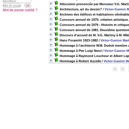
Allocution prononcée par Monsieur V.G. Mart
Architecture, art du dessin?
/
Victor-Gaston M
Mot de passe oublié ?
Archives des édifices et habitations vénérabl
Concours annuel de 1975: création artistique.
Concours annuel de 1979 : Histoire et critiq
Concours annuel de 1981. Deuxième question 
Discours d'accueil de M. V.G. Martiny à M. Mik
Hans Foramitti 1923-1982
/
Victor-Gaston Mar
Hommage à l'architecte W.M. Dudok membre a
Hommage à Pier Luigi Nervi
/
Victor-Gaston M
Hommage à Raymond Loucheur et Albert Lap
Hommage à Robert Auzelle
/
Victor-Gaston M