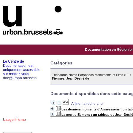
Documentation en Région bru
Le Centre de
Catégories
Documentation est
uniquement accessible
sur rendez-vous :
Thésaurus Noms Personnes Monuments et Sites
>
F
>
doc@urban.brussels
Fiennes, Jean Désiré de
Documents disponibles dans cette catég
Affiner la recherche
Les derniers moments d'Anneessens : un tabl
La mort d'Egmont : un tableau de Jean-Désir
Usage interne