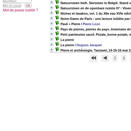
Natuursteen leeft. Siersteen in België. Stand 
Natuursteen en de openbare ruimte 07 : Vloe
Mot de passe oublié ?
Niches et lavabos, vol. 1 du XIIe eau XVIe sièc
Notre-Dame de Paris : une lecture inédite par 
Pavé + Pierre
/
Pierre Loze
Pays de pierres, pierres de pays. Inventaire d
Petit patrimoine sacré. Potale, borne-potale, re
La pierre
La pierre
/
Hugues Jacquet
Pierre et archéologie. Tautavel, 14-15-16 mai 
2
3