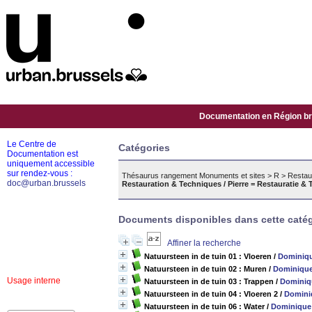
Documentation en Région bru
Le Centre de
Catégories
Documentation est
uniquement accessible
sur rendez-vous :
Thésaurus rangement Monuments et sites
>
R
>
Restaur
doc@urban.brussels
Restauration & Techniques / Pierre = Restauratie & 
Documents disponibles dans cette catég
Affiner la recherche
Natuursteen in de tuin 01 : Vloeren
/
Dominiqu
Natuursteen in de tuin 02 : Muren
/
Dominique
Usage interne
Natuursteen in de tuin 03 : Trappen
/
Dominiqu
Natuursteen in de tuin 04 : Vloeren 2
/
Dominiq
Natuursteen in de tuin 06 : Water
/
Dominique 